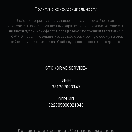
Политика конфиденциальности
Любая информация, представленная на данном сайте, носит
исключительно информационный характер и ни при каких условиях не
является публичной офертой, определяемой положениями статьи 437
ГК РФ. Отправляя сведения через любую электронную форму на этом
сайте, вы даете согласие на обработку ваших персональных данных.
СТО «DRIVE SERVICE»
ИНН
381207093147
ОГРНИП
322385000021046
Контакты австосервиса в Свердловском районе