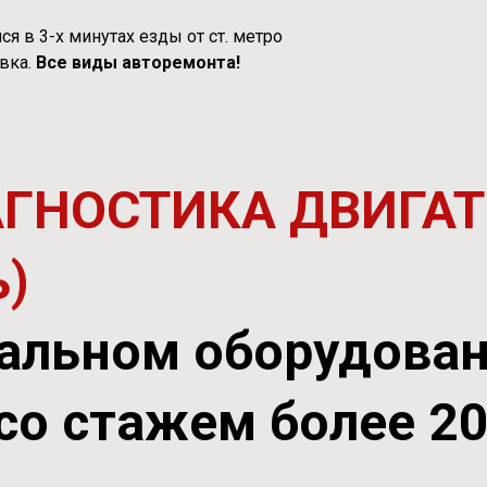
я в 3-х минутах езды от ст. метро
вка.
Все виды авторемонта!
АГНОСТИКА ДВИГАТ
ь)
альном оборудова
со стажем более 2