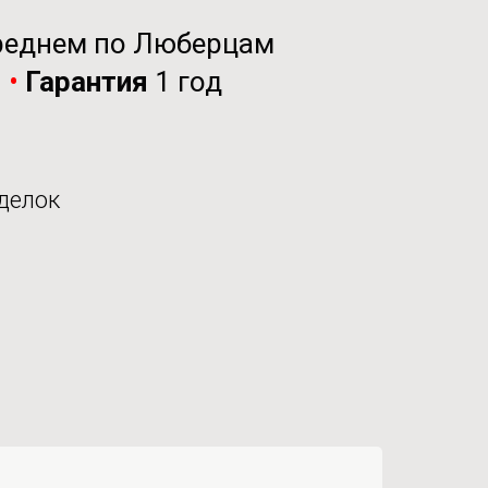
реднем по Люберцам
и
•
Гарантия
1 год
делок