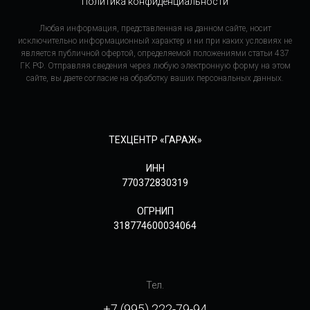
Политика конфиденциальности
Любая информация, представленная на данном сайте, носит
исключительно информационный характер и ни при каких условиях не
является публичной офертой, определяемой положениями статьи 437
ГК РФ. Отправляя сведения через любую электронную форму на этом
сайте, вы даете согласие на обработку ваших персональных данных.
ТЕХЦЕНТР «ГАРАЖ»
ИНН
770372830319
ОГРНИП
318774600034064
Тел.
+7 (995) 222-79-94