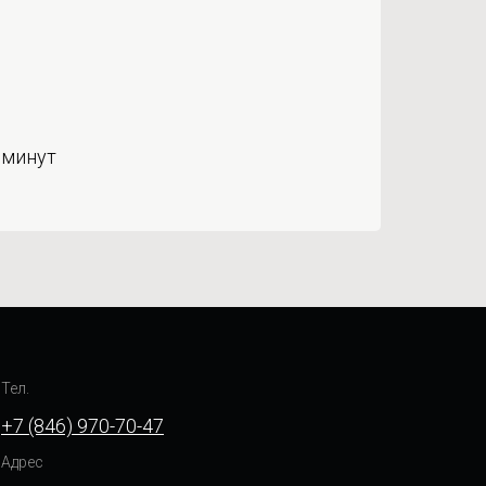
 минут
Тел.
+7 (846) 970-70-47
Адрес