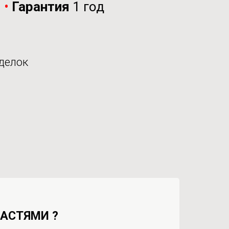
и
•
Гарантия
1 год
делок
ЧАСТЯМИ ?