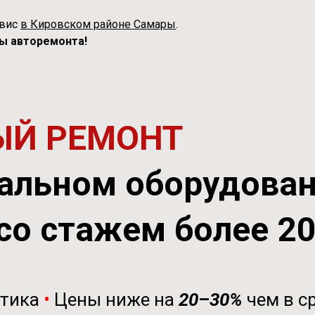
рвис
в Кировском районе Самары
.
ы авторемонта!
ЫЙ РЕМОНТ
альном оборудова
со стажем более 2
стика
•
Цены ниже на
20–30%
чем в с