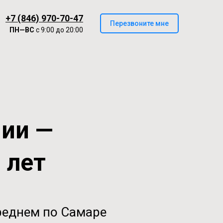
+7 (846) 970-70-47
Перезвоните мне
ПН—ВС
с 9:00 до 20:00
нии —
0 лет
реднем по Самаре