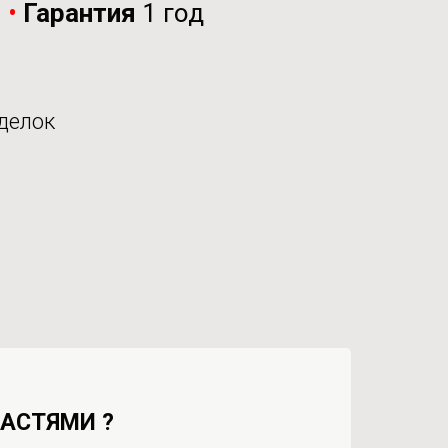
и
•
Гарантия
1 год
делок
ЧАСТЯМИ ?