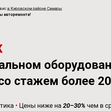
рвис
в Кировском районе Самары
.
ы авторемонта!
Ж
альном оборудова
со стажем более 2
стика
•
Цены ниже на
20–30%
чем в с