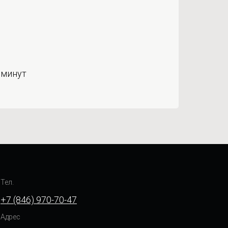
 минут
Тел.
+7 (846) 970-70-47
Адрес