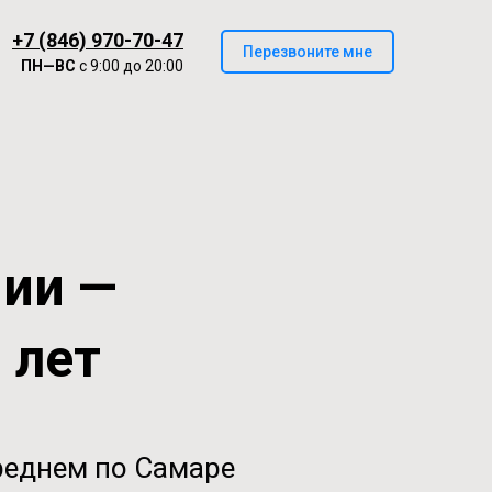
+7 (846) 970-70-47
Перезвоните мне
ПН—ВС
с 9:00 до 20:00
нии —
0 лет
реднем по Самаре